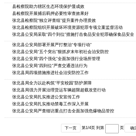
县检察院助力辖区生态环境保护显成效
县检察院开展捕后羁押必要性审查效果好
张北县检察院“独立评查组”提升案件办理质效
张北县检察院组织开展破坏环境资源犯罪专项立案监督活动
张北县公安局采取“四个到位”措施打击食品安全犯罪确保食品安全
张北县公安局部署开展严打整治“专项行动”
张北县公安局“五个突出”狠抓岁末年初社会治安防控
张北县公安局“四个强化”全面加强行业场所管理
张北县公安局“四到位”严查交通违法行为
张北县局四项措施推进社会治安防控工作
张北县局全力以赴构筑“平安校园”防护屏障
张北县局强力开展治理货运车辆超限超载攻坚行动
张北县公安局扎实推进公安宣传工作
张北县公安局扎实推动禁毒工作深入开展
张北县公安局严查细访重点打击全面加强危爆物品管控
第
1
/
4
页 到第
页
下一页
确