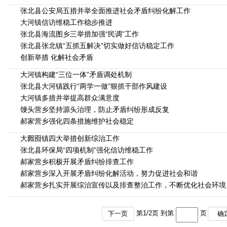
张北县公安局五措并举全面推进社会矛盾纠纷化解工作
大河镇信访维稳工作稳步推进
张北县海流图乡三举措加强“民调”工作
张北县张北镇“五抓五解决”切实做好信访稳定工作
创新举措 化解社会矛盾
大河镇构建“三位一体”矛盾调处机制
张北县大河镇践行“两学一做”狠抓干部作风建设
大河镇多措并举提高群众满意度
馒头营乡坚持源头治理，防止矛盾纠纷形成反复
郝家营乡强化四条措施维护社会稳定
大囫囵镇四大举措创新综治工作
张北县环保局“四项机制”强化信访维稳工作
郝家营乡积极开展矛盾纠纷排查工作
郝家营乡深入开展矛盾纠纷化解活动，努力促进社会和谐
郝家营乡扎实开展综治宣传以及排查整治工作，不断优化社会环境
第
1
/
2
页 到第
页
下一页
确