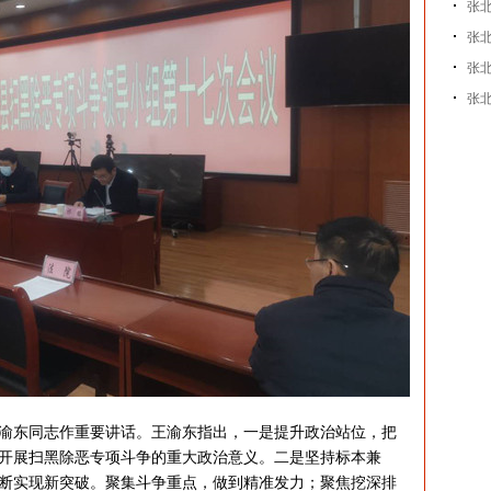
张
张
张北
张
东同志作重要讲话。王渝东指出，一是提升政治站位，把
开展扫黑除恶专项斗争的重大政治意义。二是坚持标本兼
断实现新突破。聚集斗争重点，做到精准发力；聚焦挖深排