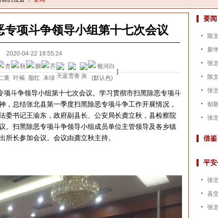
要闻
恶专项斗争领导小组第十七次会议
陈文
新华
2020-04-22 18:55:24
张
】
陈文
张
专项斗争领导小组第十七次会议。学习贯彻市扫黑除恶专项斗
神，总结张北县第一季度扫黑除恶专项斗争工作开展情况，
创新
法委书记王渝东，政府副县长、公安局长龚立秋，县检察院
张北
议。扫黑除恶专项斗争领导小组成员单位主管领导及各乡镇
出所长参加会议。会议由龚立秋主持。
借鉴
平安
张
县
张