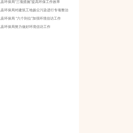
北县环保局“三项措施”提高环保工作效率
北县环保局对建筑工地扬尘污染进行专项整治
县环保局 “六个到位”加强环境信访工作
北县环保局努力做好环境信访工作