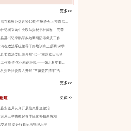
更多>>
清在检察公益诉讼10周年座谈会上强调 深...
社记者采访中央政法委秘书长訚柏：完善...
北县委书记李鹏举实地调研防汛救灾工作
清在政法系统领导干部培训班上强调 深学...
北县委政法委组织开展“七一”主题党日活动
工作举措 优化营商环境 ——张北县委政...
县委政法委深入开展 “三覆盖四清零”活...
更多>>
创建
更多>>
北县安监局认真开展隐患排查整治
交运局三举措掀起春季绿化补植新热潮
北交通局 提升行政执法管理水平