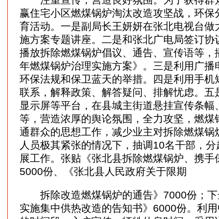
赢住宅小区燃煤锅炉淘汰改造攻坚战，环保
育活动。一是副局长王妍妍在张北电视台做
施方案专题讲座。二是和张北广电局签订协
播放拆除燃煤锅炉倡议、通告、宣传语等，播
年燃煤锅炉治理实施方案》。三是利用广播
环保法规和保卫蓝天的举措。四是利用手机
联系，解释政策、解答疑问、排解忧虑。五
显示屏等平台，在县城主街道悬挂宣传条幅
等，营造浓厚的舆论氛围，全力攻坚，燃煤锅
通群众的思想工作，减少业主对拆除燃煤锅
人员极其紧张的情况下，抽调10名干部，分
展工作。张贴《张北县拆除燃煤锅炉、携手
5000份、《张北县人民政府关于限期
拆除改造燃煤锅炉的通告》7000份；下
实施集中供热改造的告知书》6000份。利