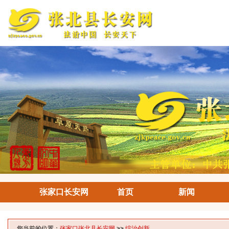
张家口长安网
首页
新闻
您当前的位置：
张家口张北县长安网
>>
综治创新