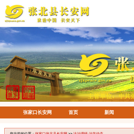
张家口长安网
首页
新闻
您当前的位置：
张家口张北县长安网
>>
法治调研·法学动态