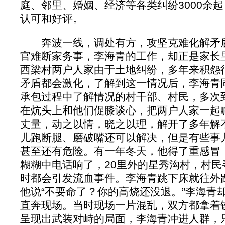
庭、邻里、婚姻、经济等各类纠纷3000余
认可和好评。
奔波一线，调处有方，攻坚克难化解矛盾
官难断家务事，李海青的工作，却正是家长
西梁村两户人家由于土地纠纷，多年来积怨
矛盾都会激化，了解到这一情况后，李海青
承包过程中了解情况的村干部、村民，多次
在炕头上和他们促膝谈心，把两户人家一起
丈量，动之以情，晓之以理，解开了多年解
儿跑断腿、磨破嘴还可以解决，但是有些事
甚至还有危险。有一年冬天，他得了重感冒，
糊糊中电话响了，20里外的星秀沟村，村民
时都会引发流血事件。李海青跳下床就往外
他说“不要命了？你的高烧还没退。”李海青
直奔现场。当时现场一片混乱，双方都拿着
呈现出武装对峙的局面，李海青冲进人群，