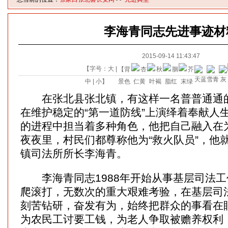
李海青同志先进事迹材
2015-09-14 11:43:47
【字号：
大
|
【背
中
|
小
】
景色
在张北县张北镇，有这样一名普普通通的
在维护稳定的“第一道防线”上演绎着奉献人
的进程中担当着多种角色，他把自己融入在
夜夜里，村民们都尊称他为“救火队员”，他
镇司法所所长李海青。
李海青同志1988年开始从事基层司法工
爬滚打，无数次的重大艰难考验，在基层司
刻苦钻研，奋发有为，始终把群众的事看在
为农民工讨要工钱，为老人争取被赡养权利