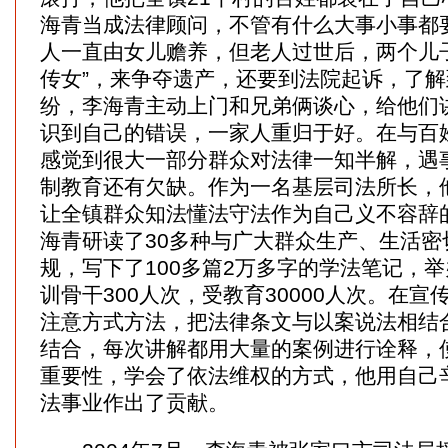
海青当成法律顾问，不管有什么大事小事都
人一直由女儿赡养，但老人过世后，两个儿
传女”，来争夺遗产，还要到法院起诉，了
纷，李海青主动上门和兄弟俩谈心，给他们
识到自己的错误，一家人重归于好。在与百
感觉到很大一部分群众对法律一知半解，遇
制教育还有欠缺。作为一名基层司法所长，
让全镇群众知法懂法守法作为自己义不容辞
海青研读了30多种与广大群众生产、生活密
规，写下了100多篇2万多字的学法笔记，举
训骨干300人次，受教育30000人次。在
注意方式方法，把法律条文与以案说法相结
结合，每次讲解都用大量的案例进行诠释，
重要性，学会了依法维权的方式，他用自己
法事业作出了贡献。