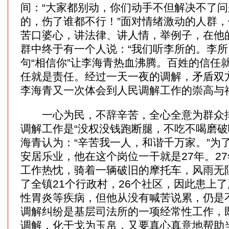
间：“大家都别动，你们动手不但解决不了
的，伤了谁都不行！”面对情绪激动的人群
苦口婆心，讲法律、讲人情，举例子，在他
群中终于有一个人说：“我们听李所的。李所
句“相信你”让李海青热血沸腾。百姓的信任
任就是责任。经过一天一夜的调解，矛盾双
李海青又一次体会到人民调解工作的崇高与
一心为民，不辞辛苦，全心全意为群众排
调解工作是“没权没钱跑断腿，不吃不喝磨破
海青认为：“辛苦我一人，和谐千万家。”为
安居乐业，他在这个岗位一干就是27年。2
工作热忱，骑着一辆破旧的摩托车，风雨无
了全镇21个行政村，26个社区，因此患上
性胃炎等疾病，但他从没有喊苦说累，仍是
调解纠纷是基层司法所的一项经常性工作，
调解，化干戈为玉帛，又要真心真意地帮助