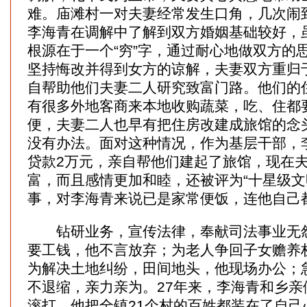
难。庙滩村一对夫妻经常发生口角，几次闹
李海青在调解中了解到双方婚姻基础较好，
根源在于一个“穷”字，通过耐心地做双方的
坚持悔改并得到女方的谅解，夫妻双方重归
自帮助他们夫妻二人研究致富门路。他们的
有很多外地客商来本地收购蔬菜，吃、住都
便，夫妻二人也早有把住房改建成旅馆的念
没有办法。面对这种情况，作为基层干部，
贷款2万元，亲自帮他们建起了旅馆，现在
富，而且感情更加和睦，还被评为“十星级文
事，对李海青来说已是家常便饭，连他自己
钻研业务，宣传法律，奉献司法事业无怨
要工钱，他不言放弃；为老人争回子女赡养
为解决土地纠纷，田间地头，他现场办公；
不退缩，亲力亲为。27年来，李海青和乡亲
滚打，他把全镇21个村的百姓都装在了自己