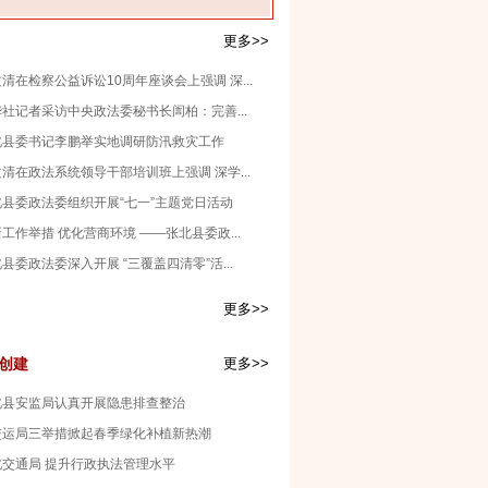
更多>>
清在检察公益诉讼10周年座谈会上强调 深...
社记者采访中央政法委秘书长訚柏：完善...
北县委书记李鹏举实地调研防汛救灾工作
清在政法系统领导干部培训班上强调 深学...
北县委政法委组织开展“七一”主题党日活动
工作举措 优化营商环境 ——张北县委政...
县委政法委深入开展 “三覆盖四清零”活...
更多>>
创建
更多>>
北县安监局认真开展隐患排查整治
交运局三举措掀起春季绿化补植新热潮
北交通局 提升行政执法管理水平