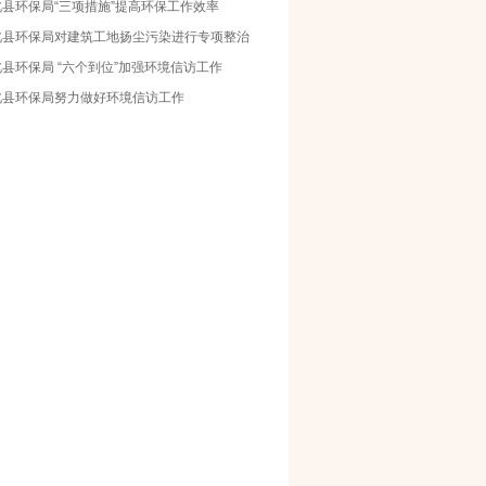
北县环保局“三项措施”提高环保工作效率
北县环保局对建筑工地扬尘污染进行专项整治
县环保局 “六个到位”加强环境信访工作
北县环保局努力做好环境信访工作