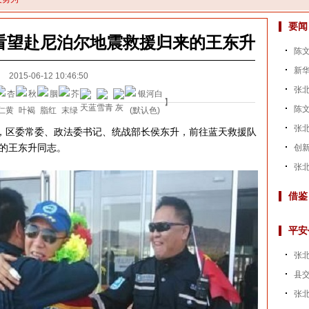
要闻
看望赴尼泊尔地震救援归来的王东升
陈文
新华
2015-06-12 10:46:50
张
】
陈文
张
，区委常委、政法委书记、统战部长侯东升，前往蓝天救援队
的王东升同志。
创新
张北
借鉴
平安
张
县
张