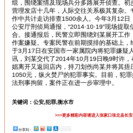
组，围绕案情及现场兵分多路展开侦查。初
营理发店十几年，人际交往关系极其复杂。
作中共计走访排查1500余人。今年3月12
公安厅刑侦局通报，“2014·10·19”现场
合。接通报后，民警立即围绕刘某展开工作
作案嫌疑。专案民警在前期摸排的基础上，
于3月17日在安国市一家属院内将犯罪嫌疑
讯，刘某交代了2014年10月19日晚9时许
娼离开又返回店内，持刀划伤尚某并将其捂
1050元，纵火焚尸的犯罪事实。目前，犯
法刑事拘留，案件正在进一步审理中。
关键词：
公安,犯罪,衡水市
>>>更多精彩内容请进入张家口张北县长安网
分享到：