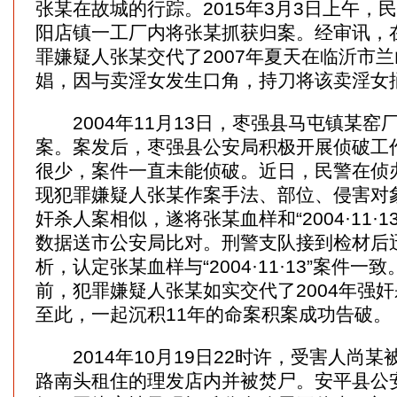
张某在故城的行踪。2015年3月3日上午，
阳店镇一工厂内将张某抓获归案。经审讯，在
罪嫌疑人张某交代了2007年夏天在临沂市
娼，因与卖淫女发生口角，持刀将该卖淫女
2004年11月13日，枣强县马屯镇某窑
案。案发后，枣强县公安局积极开展侦破工
很少，案件一直未能侦破。近日，民警在侦
现犯罪嫌疑人张某作案手法、部位、侵害对象与“2
奸杀人案相似，遂将张某血样和“2004·11·1
数据送市公安局比对。刑警支队接到检材后
析，认定张某血样与“2004·11·13”案件
前，犯罪嫌疑人张某如实交代了2004年强
至此，一起沉积11年的命案积案成功告破。
2014年10月19日22时许，受害人尚某
路南头租住的理发店内并被焚尸。安平县公